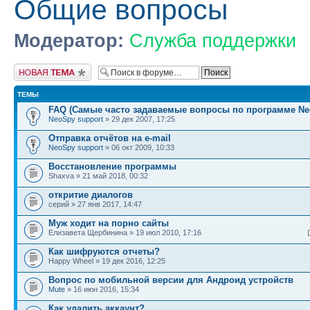
Общие вопросы
Модератор:
Служба поддержки
Новая тема
ТЕМЫ
FAQ (Самые часто задаваемые вопросы по программе Ne
NeoSpy support
» 29 дек 2007, 17:25
Отправка отчётов на e-mail
NeoSpy support
» 06 окт 2009, 10:33
Восстановление программы
Shaxva » 21 май 2018, 00:32
откритие диалогов
серий » 27 янв 2017, 14:47
Муж ходит на порно сайты
Елизавета Щербинина » 19 июл 2010, 17:16
Как шифруются отчеты?
Happy Wheel » 19 дек 2016, 12:25
Вопрос по мобильной версии для Андроид устройств
Mute
» 16 июн 2016, 15:34
Как удалить аккаунт?