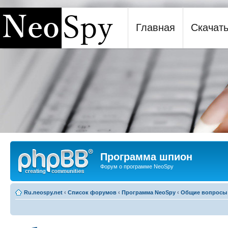
Главная
Скачат
Программа шпион NeoSpy
Программа шпион
Форум о программе NeoSpy
Ru.neospy.net
‹
Список форумов
‹
Программа NeoSpy
‹
Общие вопросы