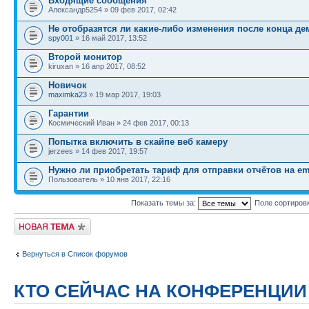
Входящие сообщения
Александр5254 » 09 фев 2017, 02:42
Не отобразятся ли какие-либо изменения после конца де
spy001
» 16 май 2017, 13:52
Второй монитор
kiruxan » 16 апр 2017, 08:52
Новичок
maximka23
» 19 мар 2017, 19:03
Гарантии
Космический Иван » 24 фев 2017, 00:13
Попытка включить в скайпе веб камеру
jerzees » 14 фев 2017, 19:57
Нужно ли приобретать тариф для отправки отчётов на em
Пользователь » 10 янв 2017, 22:16
Показать темы за:
Поле сортиров
Новая тема
Вернуться в Список форумов
КТО СЕЙЧАС НА КОНФЕРЕНЦИИ