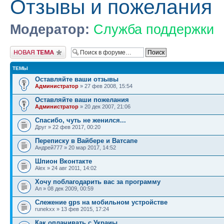
Отзывы и пожелания
Модератор:
Служба поддержки
Новая тема
ТЕМЫ
Оставляйте ваши отзывы
Администратор
» 27 фев 2008, 15:54
Оставляйте ваши пожелания
Администратор
» 20 дек 2007, 21:06
Спасибо, чуть не женился...
Друг » 22 фев 2017, 00:20
Переписку в Вайбере и Ватсапе
Андрей777 » 20 мар 2017, 14:52
Шпион Вконтакте
Alex » 24 авг 2011, 14:02
Хочу поблагодарить вас за программу
Ал » 08 дек 2009, 00:59
Слежение gps на мобильном устройстве
runekxx » 13 фев 2015, 17:24
Как оплачивать с Украиы