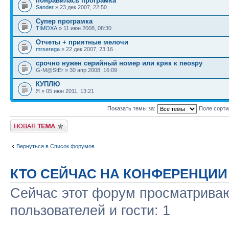
понравилась програмка
Sander
» 23 дек 2007, 22:50
Супер програмка
TIMOXA
» 11 июн 2008, 08:30
Отчеты + приятные мелочи
mrserega
» 22 дек 2007, 23:16
cрочно нужен серийный номер или кряк к neospy
G-M@StEr » 30 апр 2008, 16:09
КУПЛЮ
Я » 05 июн 2011, 13:21
Показать темы за:
Поле сорт
Новая тема
Вернуться в Список форумов
КТО СЕЙЧАС НА КОНФЕРЕНЦИИ
Сейчас этот форум просматриваю
пользователей и гости: 1