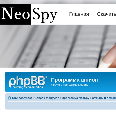
Главная
Скачат
Программа шпион NeoSpy
Программа шпион
Форум о программе NeoSpy
Ru.neospy.net
‹
Список форумов
‹
Программа NeoSpy
‹
Отзывы и пожел