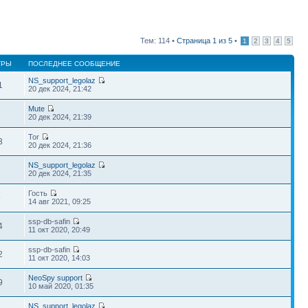
Тем: 114 •
Страница
1
из
5
•
1
2
3
4
5
ТРЫ
ПОСЛЕДНЕЕ СООБЩЕНИЕ
NS_support_legolaz
1
20 дек 2024, 21:42
Mute
7
20 дек 2024, 21:39
Tor
3
20 дек 2024, 21:36
NS_support_legolaz
2
20 дек 2024, 21:35
Гость
9
14 авг 2021, 09:25
ssp-db-safin
4
11 окт 2020, 20:49
ssp-db-safin
2
11 окт 2020, 14:03
NeoSpy support
9
10 май 2020, 01:35
NS_support_legolaz