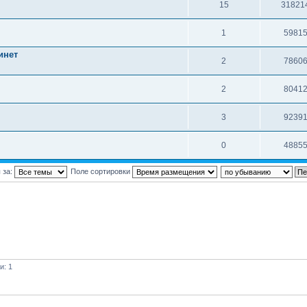
15
31821
1
5981
инет
2
7860
2
8041
3
9239
0
4885
 за:
Поле сортировки
и: 1