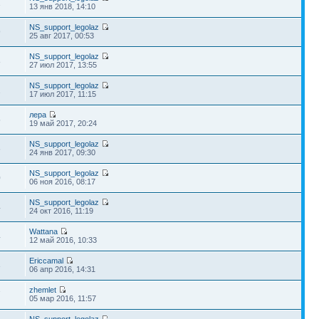
1
13 янв 2018, 14:10
NS_support_legolaz
9
25 авг 2017, 00:53
NS_support_legolaz
8
27 июл 2017, 13:55
NS_support_legolaz
2
17 июл 2017, 11:15
лера
5
19 май 2017, 20:24
NS_support_legolaz
6
24 янв 2017, 09:30
NS_support_legolaz
0
06 ноя 2016, 08:17
NS_support_legolaz
4
24 окт 2016, 11:19
Wattana
4
12 май 2016, 10:33
Ericcamal
3
06 апр 2016, 14:31
zhemlet
7
05 мар 2016, 11:57