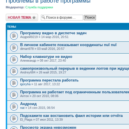
Проблемы в работе программы
Модератор:
Служба поддержки
Новая тема
ТЕМЫ
Программу видно в диспетче задач
Андрей9219 » 14 мар 2016, 20:51
В личном кабинете показывает координаты nul nul
diman978 » 03 май 2016, 20:57
Набор клавиатури не видно
Алекмандр » 08 окт 2017, 23:40
самопроизвольный перерыв в ведении логгов при ждущ
Andrey684 » 26 май 2015, 19:27
Программа перестала работать
igoryha
» 11 авг 2017, 13:22
Программа не работает под ограниченным пользователе
Антон » 20 окт 2010, 08:06
Андроид
nat
» 14 сен 2015, 06:54
Подскажите как востановить фаил истории или отчёта
El_Plaga » 07 июл 2011, 13:39
Просмотр экрана невозможен