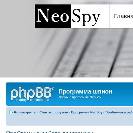
Главн
Программа шпион NeoSp
Программа шпион
Форум о программе NeoSpy
Ru.neospy.net
‹
Список форумов
‹
Программа NeoSpy
‹
Проблемы в раб