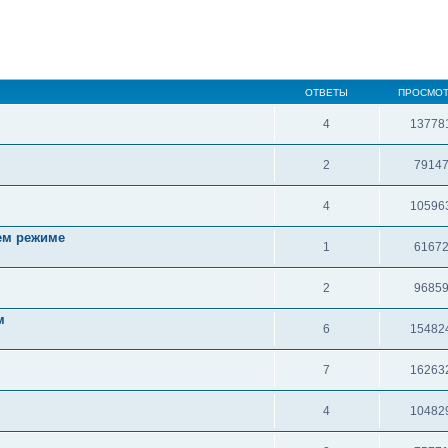
ОТВЕТЫ
ПРОСМО
4
13778
2
7914
4
10596
ем режиме
1
6167
2
9685
м
6
15482
7
16263
4
10482