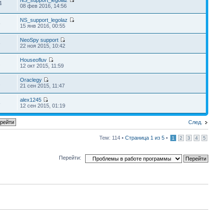
NS_support_legolaz
4
08 фев 2016, 14:56
NS_support_legolaz
5
15 янв 2016, 00:55
NeoSpy support
6
22 ноя 2015, 10:42
Houseofluv
2
12 окт 2015, 11:59
Oraclegy
1
21 сен 2015, 11:47
alex1245
5
12 сен 2015, 01:19
След.
Тем: 114 •
Страница
1
из
5
•
1
2
3
4
5
Перейти: