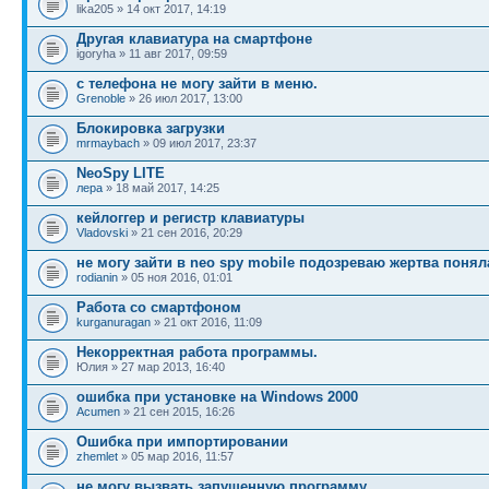
lika205 » 14 окт 2017, 14:19
Другая клавиатура на смартфоне
igoryha » 11 авг 2017, 09:59
с телефона не могу зайти в меню.
Grenoble
» 26 июл 2017, 13:00
Блокировка загрузки
mrmaybach
» 09 июл 2017, 23:37
NeoSpy LITE
лера
» 18 май 2017, 14:25
кейлоггер и регистр клавиатуры
Vladovski
» 21 сен 2016, 20:29
не могу зайти в neo spy mobile подозреваю жертва понял
rodianin
» 05 ноя 2016, 01:01
Работа со смартфоном
kurganuragan
» 21 окт 2016, 11:09
Некорректная работа программы.
Юлия » 27 мар 2013, 16:40
ошибка при установке на Windows 2000
Acumen
» 21 сен 2015, 16:26
Ошибка при импортировании
zhemlet
» 05 мар 2016, 11:57
не могу вызвать запущенную программу