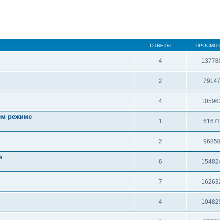
ОТВЕТЫ
ПРОСМО
4
13778
2
7914
4
10596
ем режиме
1
6167
2
9685
м
6
15482
7
16263
4
10482