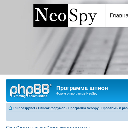
Главн
Программа шпион NeoSp
Программа шпион
Форум о программе NeoSpy
Ru.neospy.net
‹
Список форумов
‹
Программа NeoSpy
‹
Проблемы в раб