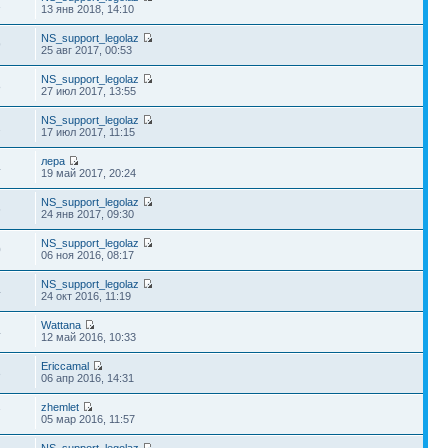
1
13 янв 2018, 14:10
NS_support_legolaz
9
25 авг 2017, 00:53
NS_support_legolaz
8
27 июл 2017, 13:55
NS_support_legolaz
2
17 июл 2017, 11:15
лера
4
19 май 2017, 20:24
NS_support_legolaz
6
24 янв 2017, 09:30
NS_support_legolaz
0
06 ноя 2016, 08:17
NS_support_legolaz
4
24 окт 2016, 11:19
Wattana
4
12 май 2016, 10:33
Ericcamal
3
06 апр 2016, 14:31
zhemlet
7
05 мар 2016, 11:57