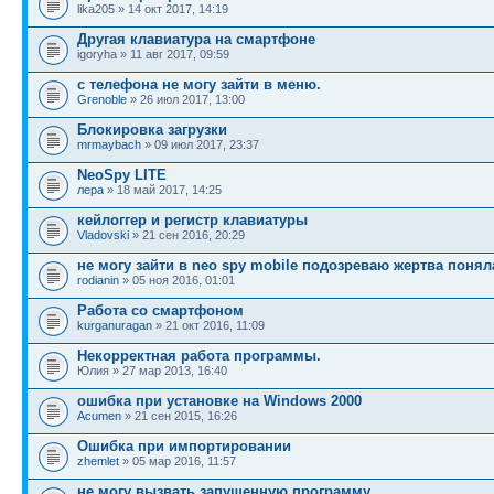
lika205 » 14 окт 2017, 14:19
Другая клавиатура на смартфоне
igoryha » 11 авг 2017, 09:59
с телефона не могу зайти в меню.
Grenoble
» 26 июл 2017, 13:00
Блокировка загрузки
mrmaybach
» 09 июл 2017, 23:37
NeoSpy LITE
лера
» 18 май 2017, 14:25
кейлоггер и регистр клавиатуры
Vladovski
» 21 сен 2016, 20:29
не могу зайти в neo spy mobile подозреваю жертва понял
rodianin
» 05 ноя 2016, 01:01
Работа со смартфоном
kurganuragan
» 21 окт 2016, 11:09
Некорректная работа программы.
Юлия » 27 мар 2013, 16:40
ошибка при установке на Windows 2000
Acumen
» 21 сен 2015, 16:26
Ошибка при импортировании
zhemlet
» 05 мар 2016, 11:57
не могу вызвать запущенную программу