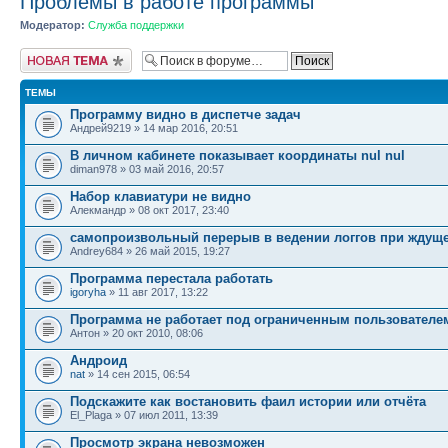
Проблемы в работе программы
Модератор:
Служба поддержки
Новая тема
ТЕМЫ
Программу видно в диспетче задач
Андрей9219 » 14 мар 2016, 20:51
В личном кабинете показывает координаты nul nul
diman978 » 03 май 2016, 20:57
Набор клавиатури не видно
Алекмандр » 08 окт 2017, 23:40
самопроизвольный перерыв в ведении логгов при ждущ
Andrey684 » 26 май 2015, 19:27
Программа перестала работать
igoryha
» 11 авг 2017, 13:22
Программа не работает под ограниченным пользователе
Антон » 20 окт 2010, 08:06
Андроид
nat
» 14 сен 2015, 06:54
Подскажите как востановить фаил истории или отчёта
El_Plaga » 07 июл 2011, 13:39
Просмотр экрана невозможен