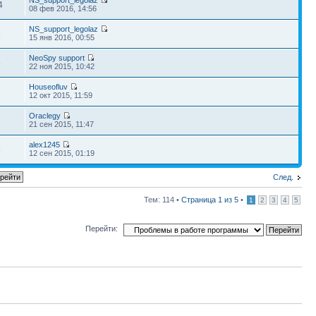
NS_support_legolaz
4
08 фев 2016, 14:56
NS_support_legolaz
5
15 янв 2016, 00:55
NeoSpy support
6
22 ноя 2015, 10:42
Houseofluv
2
12 окт 2015, 11:59
Oraclegy
1
21 сен 2015, 11:47
alex1245
5
12 сен 2015, 01:19
След.
Тем: 114 •
Страница
1
из
5
•
1
2
3
4
5
Перейти: