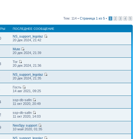
Тем: 114 •
Страница
1
из
5
•
1
2
3
4
5
ТРЫ
ПОСЛЕДНЕЕ СООБЩЕНИЕ
NS_support_legolaz
0
20 дек 2024, 21:42
Mute
7
20 дек 2024, 21:39
Tor
3
20 дек 2024, 21:36
NS_support_legolaz
1
20 дек 2024, 21:35
Гость
8
14 авг 2021, 09:25
ssp-db-safin
4
11 окт 2020, 20:49
ssp-db-safin
2
11 окт 2020, 14:03
NeoSpy support
9
10 май 2020, 01:35
NS_support_legolaz