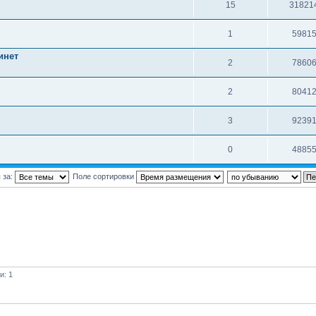
15
31821
1
5981
инет
2
7860
2
8041
3
9239
0
4885
 за:
Поле сортировки
и: 1