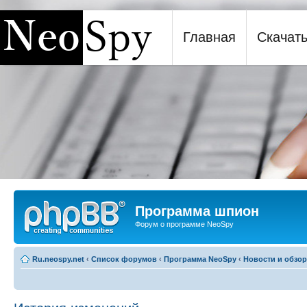
Главная
Скачат
Программа шпион NeoSpy
Программа шпион
Форум о программе NeoSpy
Ru.neospy.net
‹
Список форумов
‹
Программа NeoSpy
‹
Новости и обзо