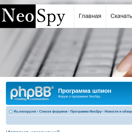
Главная
Скачат
Программа шпион NeoSpy
Программа шпион
Форум о программе NeoSpy
Ru.neospy.net
‹
Список форумов
‹
Программа NeoSpy
‹
Новости и обзо