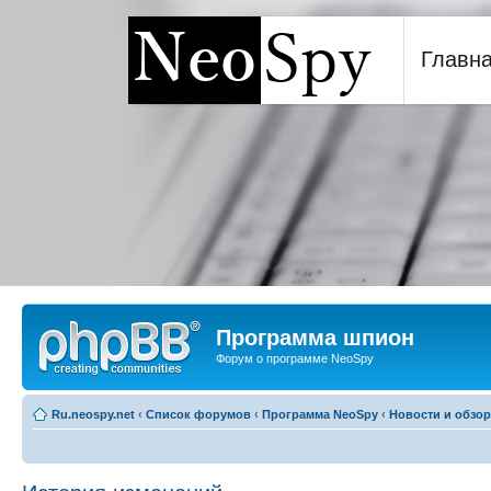
Главн
Программа шпион NeoSp
Программа шпион
Форум о программе NeoSpy
Ru.neospy.net
‹
Список форумов
‹
Программа NeoSpy
‹
Новости и обзо