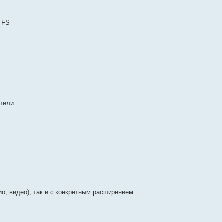
TFS
ители
ио, видео), так и с конкретным расширением.