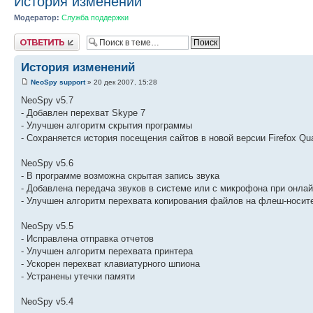
История изменений
Модератор:
Служба поддержки
Ответить
История изменений
NeoSpy support
» 20 дек 2007, 15:28
NeoSpy v5.7
- Добавлен перехват Skype 7
- Улучшен алгоритм скрытия программы
- Сохраняется история посещения сайтов в новой версии Firefox Q
NeoSpy v5.6
- В программе возможна скрытая запись звука
- Добавлена передача звуков в системе или с микрофона при онла
- Улучшен алгоритм перехвата копирования файлов на флеш-носит
NeoSpy v5.5
- Исправлена отправка отчетов
- Улучшен алгоритм перехвата принтера
- Ускорен перехват клавиатурного шпиона
- Устранены утечки памяти
NeoSpy v5.4