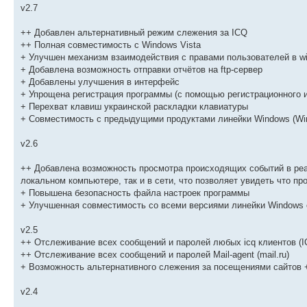
v2.7
++ Добавлен альтернативный режим слежения за ICQ
++ Полная совместимость с Windows Vista
+ Улучшен механизм взаимодействия с правами пользователей в w
+ Добавлена возможность отправки отчётов на ftp-сервер
+ Добавлены улучшения в интерфейс
+ Упрощена регистрация программы (с помощью регистрационного 
+ Перехват клавиш украинской раскладки клавиатуры
+ Совместимость с предыдущими продуктами линейки Windows (Wind
v2.6
++ Добавлена возможность просмотра происходящих событий в реа
локальном компьютере, так и в сети, что позволяет увидеть что пр
+ Повышена безопасность файла настроек программы
+ Улучшенная совместимость со всеми версиями линейки Windows о
v2.5
++ Отслеживание всех сообщений и паролей любых icq клиентов (ICQ,
++ Отслеживание всех сообщений и паролей Mail-agent (mail.ru)
+ Возможность альтернативного слежения за посещениями сайтов 
v2.4