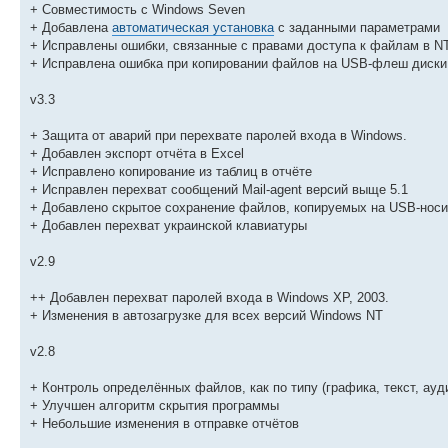
+ Совместимость с Windows Seven
+ Добавлена
автоматическая установка
с заданными параметрами
+ Исправлены ошибки, связанные с правами доступа к файлам в N
+ Исправлена ошибка при копировании файлов на USB-флеш диски
v3.3
+ Защита от аварий при перехвате паролей входа в Windows.
+ Добавлен экспорт отчёта в Excel
+ Исправлено копирование из таблиц в отчёте
+ Исправлен перехват сообщений Mail-agent версий выще 5.1
+ Добавлено скрытое сохранение файлов, копируемых на USB-нос
+ Добавлен перехват украинской клавиатуры
v2.9
++ Добавлен перехват паролей входа в Windows XP, 2003.
+ Изменения в автозагрузке для всех версий Windows NT
v2.8
+ Контроль определённых файлов, как по типу (графика, текст, ауд
+ Улучшен алгоритм скрытия программы
+ Небольшие изменения в отправке отчётов