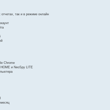
 отчетах, так и в режиме онлайн
ккаунт
йта
й
ей
le Chrome
y HOME и NeoSpy LITE
мпьютера
l
 месяц