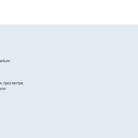
uantum
йн просмотре
ели