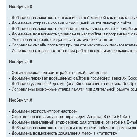
NeoSpy v5.0
- Добавлена возможность слежения за веб камерой как в локальных
- Добавлена отправка команд и сообщений на компьютер с сайта
- Добавлена возможность отправлять локальные отчеты в онлайн-а
- Добавлена возможность управления настройками программы с са
- Улучшен интерфейс создания статистических отчетов
- Исправлен онлайн просмотр при работе нескольких пользователе
- Исправлена отправка отчетов при работе нескольких пользовател
NeoSpy v4.9
- Оптимизирован алгоритм работы онлайн слежения
- Добавлен перехват посещенных сайтов в последних версиях Goog
- Добавлен удаленный доступ (онлайн слежение) в версиях NeoSp
- Исправлены возможные утечки памяти при длительной работе ко
NeoSpy v4.8
- Добавлен экспорт/импорт настроек
- Скрытие процесса из диспетчера задач Windows 8 (32 и 64 бит)
- Добавлен выделенный smtp-сервер для отправки отчетов на E-mai
- Добавлена возможность отправки статистики рабочего времени за
- Добавлена возможность добавления меток в статистику