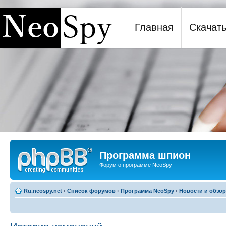
Главная
Скачат
Программа шпион NeoSpy
Программа шпион
Форум о программе NeoSpy
Ru.neospy.net
‹
Список форумов
‹
Программа NeoSpy
‹
Новости и обзо