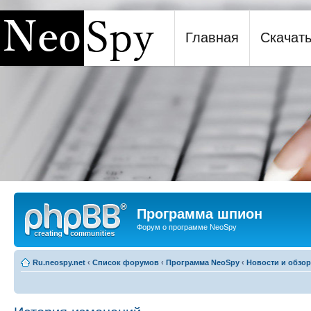
Главная
Скачат
Программа шпион NeoSpy
Программа шпион
Форум о программе NeoSpy
Ru.neospy.net
‹
Список форумов
‹
Программа NeoSpy
‹
Новости и обзо