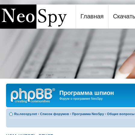
Главная
Скачат
Программа шпион NeoSpy
Программа шпион
Форум о программе NeoSpy
Ru.neospy.net
‹
Список форумов
‹
Программа NeoSpy
‹
Общие вопросы