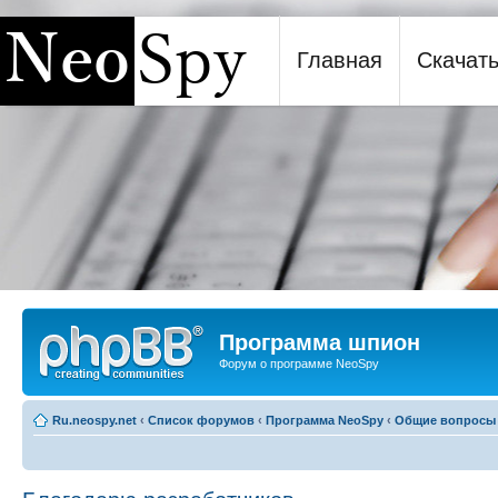
Главная
Скачат
Программа шпион NeoSpy
Программа шпион
Форум о программе NeoSpy
Ru.neospy.net
‹
Список форумов
‹
Программа NeoSpy
‹
Общие вопросы