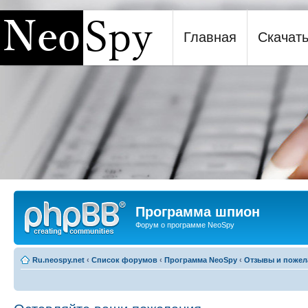
Главная
Скачат
Программа шпион NeoSpy
Программа шпион
Форум о программе NeoSpy
Ru.neospy.net
‹
Список форумов
‹
Программа NeoSpy
‹
Отзывы и пожел