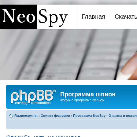
Главная
Скачат
Программа шпион NeoSpy
Программа шпион
Форум о программе NeoSpy
Ru.neospy.net
‹
Список форумов
‹
Программа NeoSpy
‹
Отзывы и пожел