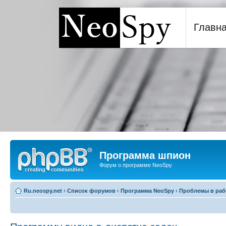
Главн
Программа шпион NeoSp
Программа шпион
Форум о программе NeoSpy
Ru.neospy.net
‹
Список форумов
‹
Программа NeoSpy
‹
Проблемы в раб