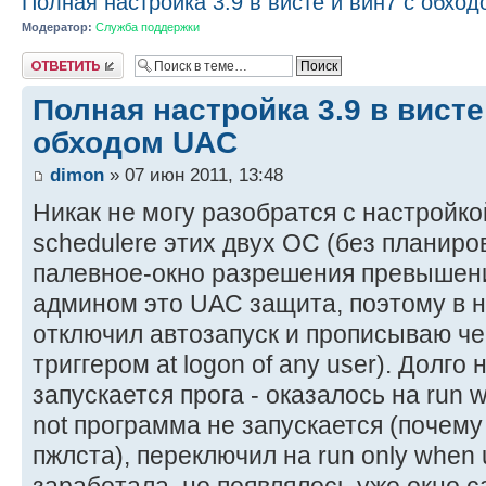
Полная настройка 3.9 в висте и вин7 с обхо
Модератор:
Служба поддержки
Ответить
Полная настройка 3.9 в висте
обходом UAC
dimon
» 07 июн 2011, 13:48
Никак не могу разобратся с настройко
schedulerе этих двух ОС (без планир
палевное-окно разрешения превышени
админом это UAC защита, поэтому в 
отключил автозапуск и прописываю ч
триггером at logon of any user). Долго
запускается прога - оказалось на run wh
not программа не запускается (почему
пжлста), переключил на run only when u