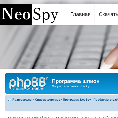
Главная
Скачат
Программа шпион NeoSpy
Программа шпион
Форум о программе NeoSpy
Ru.neospy.net
‹
Список форумов
‹
Программа NeoSpy
‹
Проблемы в раб