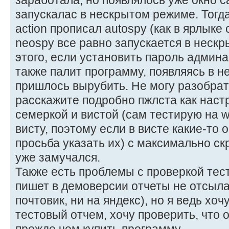
заработала, но появлялось уже окно с
запускалас в нескрытом режиме. Тогда я
action прописал autospy (как в ярлыке 
neospy все равно запускается в неск
этого, если установить пароль админа 
также палит программу, появляясь в 
пришлось вырубить. Не могу разобра
расскажите подробно пжлста как настр
семеркой и вистой (сам тестирую на w
висту, поэтому если в висте какие-то
просьба указать их) с максимально с
уже замучался.
Также есть проблемы с проверкой тест
пишет в демоверсии отчеты не отсыла
почтовик, ни на яндекс), но я ведь хоч
тестовый отчем, хочу проверить, что 