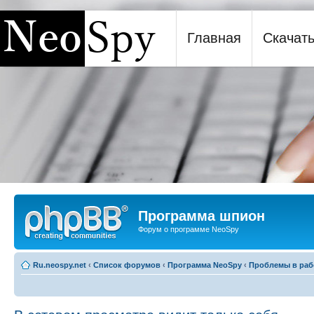
Главная
Скачат
Программа шпион NeoSpy
Программа шпион
Форум о программе NeoSpy
Ru.neospy.net
‹
Список форумов
‹
Программа NeoSpy
‹
Проблемы в раб