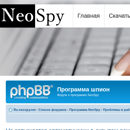
Главная
Скачат
Программа шпион NeoSpy
Программа шпион
Форум о программе NeoSpy
Ru.neospy.net
‹
Список форумов
‹
Программа NeoSpy
‹
Проблемы в раб