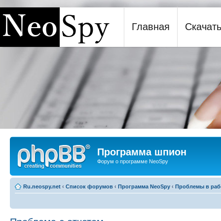
Главная
Скачат
Программа шпион NeoSpy
Программа шпион
Форум о программе NeoSpy
Ru.neospy.net
‹
Список форумов
‹
Программа NeoSpy
‹
Проблемы в раб