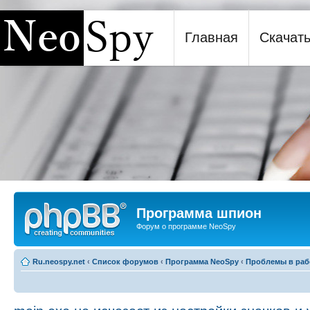
Главная
Скачат
Программа шпион NeoSpy
Программа шпион
Форум о программе NeoSpy
Ru.neospy.net
‹
Список форумов
‹
Программа NeoSpy
‹
Проблемы в раб