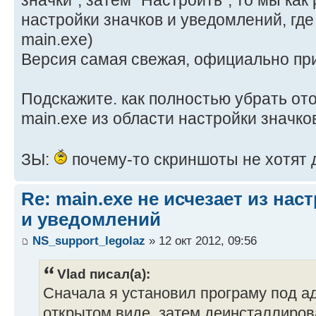
значки", затем "Настроить", то мы как
настройки значков и уведомлений, где
main.exe)
Версия самая свежая, официально пр
Подскажите. как полностью убрать от
main.exe из области настройки значк
ЗЫ:
почему-то скриншоты не хотят д
Re: main.exe не исчезает из нас
и уведомлений
NS_support_legolaz
» 12 окт 2012, 09:56
Vlad писал(а):
Сначала я установил програму под а
открытом виде, затем деинсталлиров