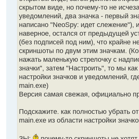
скрытом виде, но почему-то не исчез
уведомлений, два значка - первый зн
написано "NeoSpy: идет слежение"), и
наверное, остался от предыдущей уст
(без подписей под ним), что крайне н
скриншоты по двум этим значкам. (Ко
нажать маленькую стрелочку с надп
значки", затем "Настроить", то мы как
настройки значков и уведомлений, гд
main.exe)
Версия самая свежая, официально п
Подскажите. как полностью убрать о
main.exe из области настройки значк
ЗЫ:
почему-то скриншоты не хотят 