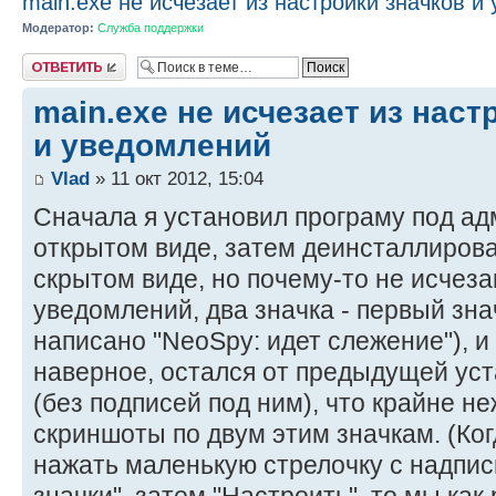
main.exe не исчезает из настройки значков 
Модератор:
Служба поддержки
Ответить
main.exe не исчезает из наст
и уведомлений
Vlad
» 11 окт 2012, 15:04
Сначала я установил програму под а
открытом виде, затем деинсталлирова
скрытом виде, но почему-то не исчеза
уведомлений, два значка - первый зна
написано "NeoSpy: идет слежение"), и
наверное, остался от предыдущей уста
(без подписей под ним), что крайне не
скриншоты по двум этим значкам. (Ког
нажать маленькую стрелочку с надпи