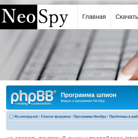
Главная
Скачат
Программа шпион NeoSpy
Программа шпион
Форум о программе NeoSpy
Ru.neospy.net
‹
Список форумов
‹
Программа NeoSpy
‹
Проблемы в раб