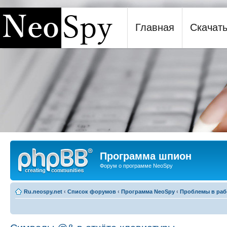
Главная
Скачат
Программа шпион NeoSpy
Программа шпион
Форум о программе NeoSpy
Ru.neospy.net
‹
Список форумов
‹
Программа NeoSpy
‹
Проблемы в раб