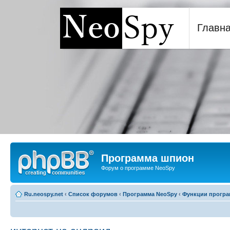
Главн
Программа шпион NeoSp
Программа шпион
Форум о программе NeoSpy
Ru.neospy.net
‹
Список форумов
‹
Программа NeoSpy
‹
Функции прогр