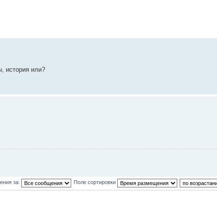
, история или?
ения за:
Поле сортировки