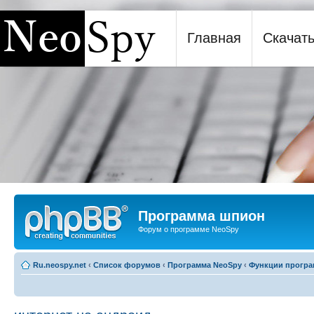
Главная
Скачат
Программа шпион NeoSpy
Программа шпион
Форум о программе NeoSpy
Ru.neospy.net
‹
Список форумов
‹
Программа NeoSpy
‹
Функции прогр