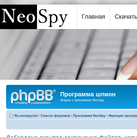
Главная
Скачат
Программа шпион NeoSpy
Программа шпион
Форум о программе NeoSpy
Ru.neospy.net
‹
Список форумов
‹
Программа NeoSpy
‹
Функции прогр