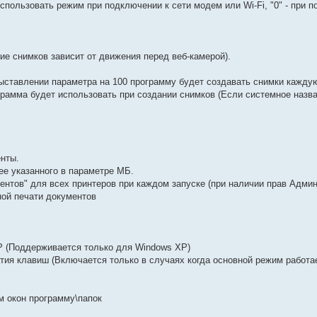
спользовать режим при подключении к сети модем или Wi-Fi, "0" - при 
ие снимков зависит от движения перед веб-камерой).
ыставлении параметра на 100 программу будет создавать снимки каждую
грамма будет использовать при создании снимков (Если системное назв
нты.
е указанного в параметре МБ.
нтов" для всех принтеров при каждом запуске (при наличии прав Админ
ой печати документов
 (Поддерживается только для Windows XP)
я клавиш (Включается только в случаях когда основной режим работает
м окон программу\папок