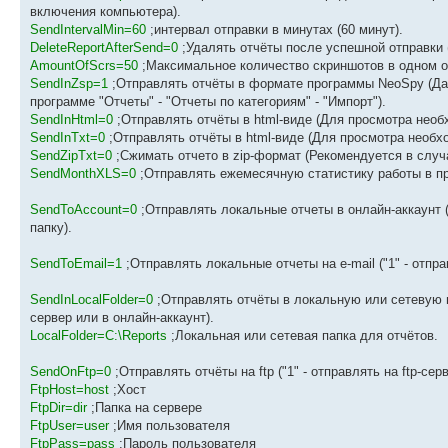
включения компьютера).
SendIntervalMin=60
;интервал отправки в минутах (60 минут).
DeleteReportAfterSend=0
;Удалять отчёты после успешной отправки ("1
AmountOfScrs=50
;Максимальное количество скриншотов в одном о
SendInZsp=1
;Отправлять отчёты в формате программы NeoSpy (Дан
программе "Отчеты" - "Отчеты по категориям" - "Импорт").
SendInHtml=0
;Отправлять отчёты в html-виде (Для просмотра необх
SendInTxt=0
;Отправлять отчёты в html-виде (Для просмотра необх
SendZipTxt=0
;Сжимать отчето в zip-формат (Рекомендуется в случ
SendMonthXLS=0
;Отправлять ежемесячную статистику работы в пр
SendToAccount=0
;Отправлять локальные отчеты в онлайн-аккаунт ("1
папку).
SendToEmail=1
;Отправлять локальные отчеты на e-mail ("1" - отправ
SendInLocalFolder=0
;Отправлять отчёты в локальную или сетевую пап
сервер или в онлайн-аккаунт).
LocalFolder=C:\Reports
;Локальная или сетевая папка для отчётов.
SendOnFtp=0
;Отправлять отчёты на ftp ("1" - отправлять на ftp-сер
FtpHost=host
;Хост
FtpDir=dir
;Папка на сервере
FtpUser=user
;Имя пользователя
FtpPass=pass
;Пароль пользователя