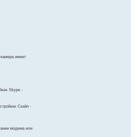
-камера имеет
ках Skype -
стройках Скайп -
овании модема или