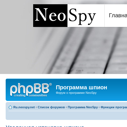
Главн
Программа шпион NeoSp
Программа шпион
Форум о программе NeoSpy
Ru.neospy.net
‹
Список форумов
‹
Программа NeoSpy
‹
Функции прогр