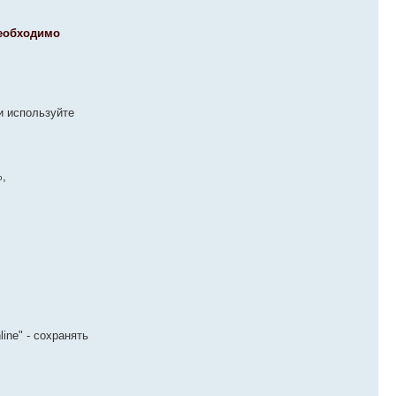
необходимо
и используйте
%,
ine" - сохранять