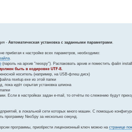
ция -
Автоматическая установка с заданными параметрами
.
не прибегая к настройке всех параметров, необходимо:
файла
.
p
(пароль на архив "neospy"). Распаковать архив и поместить файл install.
i должен быть в кодировке UTF-8.
реносной носитель (например, на USB-флеш диск)
айла nsetup.exe из этой папки
д, пока идёт скрытая установка шпиона
 папки
и. Если в настройках задан e-mail, то отчёты по слежению будут приход
едприятий, в локальной сети которых много машин. С помощью конфигу
ть программу NeoSpy за несколько секунд.
версии программы, приобрести лицензионный ключ можно на
странице по