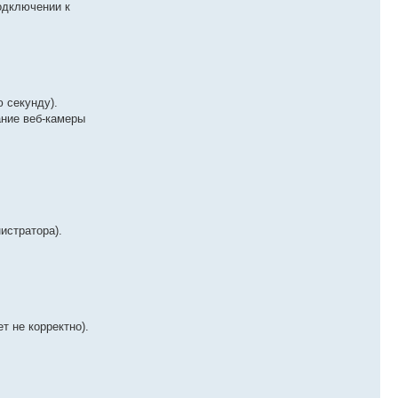
подключении к
 секунду).
ание веб-камеры
истратора).
 не корректно).