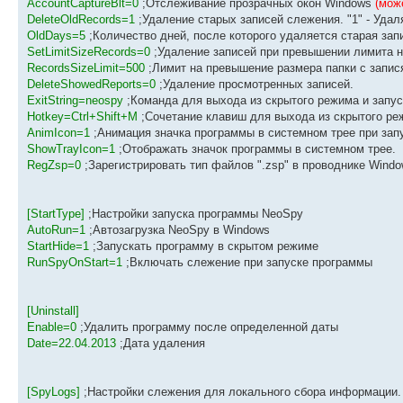
AccountCaptureBlt=0
;Отслеживание прозрачных окон Windows
(мож
DeleteOldRecords=1
;Удаление старых записей слежения. "1" - Удалят
OldDays=5
;Количество дней, после которого удаляется старая зап
SetLimitSizeRecords=0
;Удаление записей при превышении лимита на
RecordsSizeLimit=500
;Лимит на превышение размера папки с запис
DeleteShowedReports=0
;Удаление просмотренных записей.
ExitString=neospy
;Команда для выхода из скрытого режима и запуск
Hotkey=Ctrl+Shift+M
;Сочетание клавиш для выхода из скрытого ре
AnimIcon=1
;Анимация значка программы в системном трее при зап
ShowTrayIcon=1
;Отображать значок программы в системном трее.
RegZsp=0
;Зарегистрировать тип файлов ".zsp" в проводнике Windo
[StartType]
;Настройки запуска программы NeoSpy
AutoRun=1
;Автозагрузка NeoSpy в Windows
StartHide=1
;Запускать программу в скрытом режиме
RunSpyOnStart=1
;Включать слежение при запуске программы
[Uninstall]
Enable=0
;Удалить программу после определенной даты
Date=22.04.2013
;Дата удаления
[SpyLogs]
;Настройки слежения для локального сбора информации.