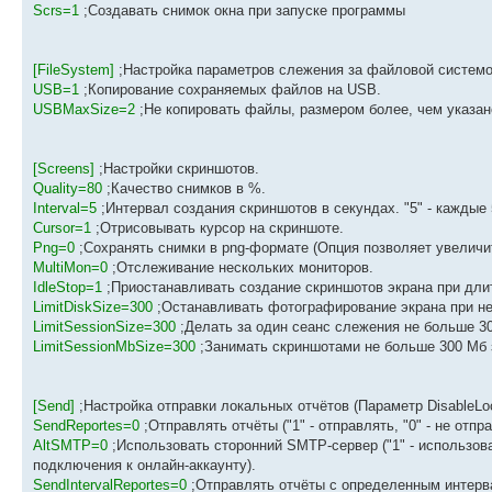
Scrs=1
;Создавать снимок окна при запуске программы
[FileSystem]
;Настройка параметров слежения за файловой системо
USB=1
;Копирование сохраняемых файлов на USB.
USBMaxSize=2
;Не копировать файлы, размером более, чем указан
[Screens]
;Настройки скриншотов.
Quality=80
;Качество снимков в %.
Interval=5
;Интервал создания скриншотов в секундах. "5" - каждые 
Cursor=1
;Отрисовывать курсор на скриншоте.
Png=0
;Сохранять снимки в png-формате (Опция позволяет увеличить
MultiMon=0
;Отслеживание нескольких мониторов.
IdleStop=1
;Приостанавливать создание скриншотов экрана при дли
LimitDiskSize=300
;Останавливать фотографирование экрана при нед
LimitSessionSize=300
;Делать за один сеанс слежения не больше 3
LimitSessionMbSize=300
;Занимать скриншотами не больше 300 Мб 
[Send]
;Настройка отправки локальных отчётов (Параметр DisableLo
SendReportes=0
;Отправлять отчёты ("1" - отправлять, "0" - не отпра
AltSMTP=0
;Использовать сторонний SMTP-сервер ("1" - использоват
подключения к онлайн-аккаунту).
SendIntervalReportes=0
;Отправлять отчёты с определенным интервал