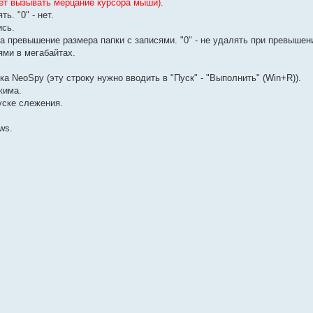
ет вызывать мерцание курсора мыши)
.
ь. "0" - нет.
ись.
 превышение размера папки с записями. "0" - не удалять при превышении
ями в мегабайтах.
а NeoSpy (эту строку нужно вводить в "Пуск" - "Выполнить" (Win+R)).
жима.
уске слежения.
ws.