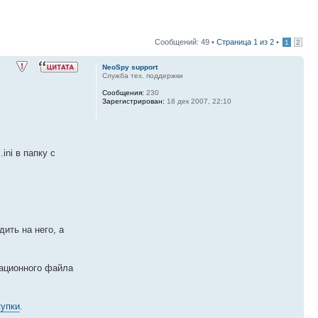
Сообщений: 49 •
Страница
1
из
2
•
1
2
NeoSpy support
Служба тех. поддержки
Сообщения:
230
Зарегистрирован:
18 дек 2007, 22:10
ini в папку с
ить на него, а
рационного файла
купки
.