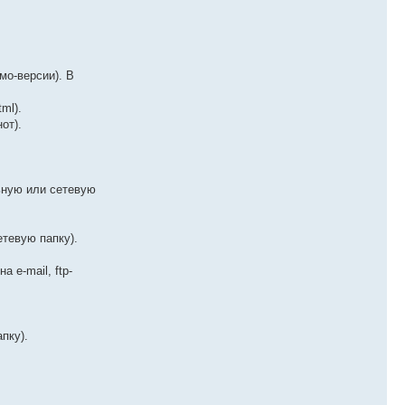
мо-версии). В
ml).
от).
льную или сетевую
етевую папку).
 e-mail, ftp-
апку).