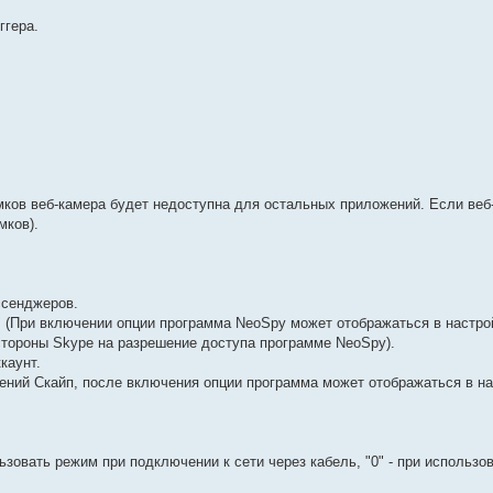
ггера.
мков веб-камера будет недоступна для остальных приложений. Если веб
мков).
ссенджеров.
 (При включении опции программа NeoSpy может отображаться в настрой
стороны Skype на разрешение доступа программе NeoSpy).
каунт.
ний Скайп, после включения опции программа может отображаться в на
льзовать режим при подключении к сети через кабель, "0" - при использ