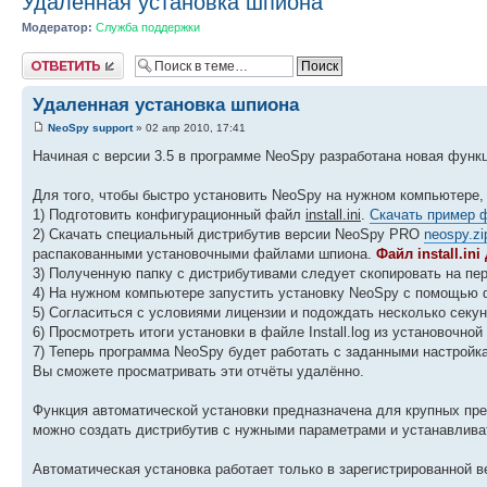
Удаленная установка шпиона
Модератор:
Служба поддержки
Ответить
Удаленная установка шпиона
NeoSpy support
» 02 апр 2010, 17:41
Начиная с версии 3.5 в программе NeoSpy разработана новая функ
Для того, чтобы быстро установить NeoSpy на нужном компьютере, 
1) Подготовить конфигурационный файл
install.ini
.
Скачать пример 
2) Скачать специальный дистрибутив версии NeoSpy PRO
neospy.zi
распакованными установочными файлами шпиона.
Файл install.in
3) Полученную папку с дистрибутивами следует скопировать на пе
4) На нужном компьютере запустить установку NeoSpy с помощью ф
5) Согласиться с условиями лицензии и подождать несколько секун
6) Просмотреть итоги установки в файле Install.log из установочной
7) Теперь программа NeoSpy будет работать с заданными настройкам
Вы сможете просматривать эти отчёты удалённо.
Функция автоматической установки предназначена для крупных пр
можно создать дистрибутив с нужными параметрами и устанавлива
Автоматическая установка работает только в зарегистрированной 