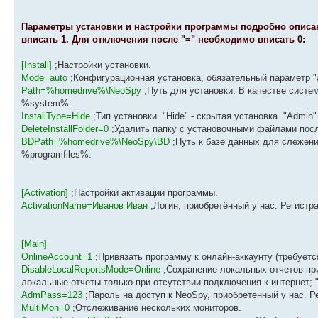
Параметры установки и настройки программы подробно описаны
вписать 1. Для отключения после "=" необходимо вписать 0:
[Install]
;Настройки установки.
Mode=auto
;Конфигурационная установка, обязательный параметр "a
Path=%homedrive%\NeoSpy
;Путь для установки. В качестве систе
%system%.
InstallType=Hide
;Тип установки. "Hide" - скрытая установка. "Admin
DeleteInstallFolder=0
;Удалить папку с установочными файлами после 
BDPath=%homedrive%\NeoSpy\BD
;Путь к базе данных для слежен
%programfiles%.
[Activation]
;Настройки активации программы.
ActivationName=Иванов Иван
;Логин, приобретённый у нас. Регист
[Main]
OnlineAccount=1
;Привязать программу к онлайн-аккаунту (требуетс
DisableLocalReportsMode=Online
;Сохранение локальных отчетов при 
локальные отчеты только при отсутствии подключения к интернет; "
AdmPass=123
;Пароль на доступ к NeoSpy, приобретенный у нас. 
MultiMon=0
;Отслеживание нескольких мониторов.