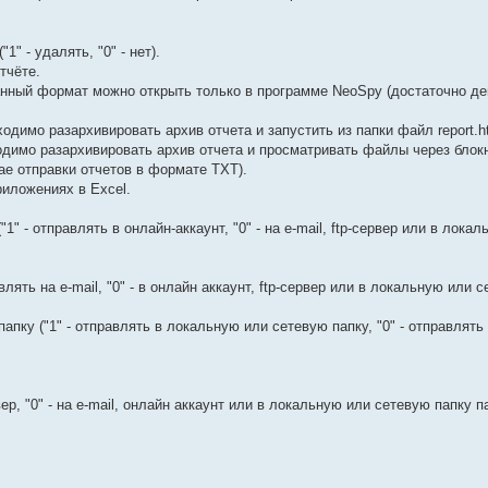
" - удалять, "0" - нет).
тчёте.
ный формат можно открыть только в программе NeoSpy (достаточно де
одимо разархивировать архив отчета и запустить из папки файл report.ht
одимо разархивировать архив отчета и просматривать файлы через блокн
ае отправки отчетов в формате TXT).
иложениях в Excel.
" - отправлять в онлайн-аккаунт, "0" - на e-mail, ftp-сервер или в лока
лять на e-mail, "0" - в онлайн аккаунт, ftp-сервер или в локальную или с
ку ("1" - отправлять в локальную или сетевую папку, "0" - отправлять на
вер, "0" - на e-mail, онлайн аккаунт или в локальную или сетевую папку п