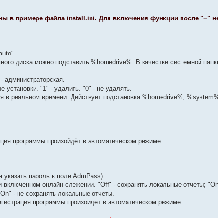
 в примере файла install.ini. Для включения функции после "=" 
uto".
много диска можно подставить %homedrive%. В качестве системной папк
" - администраторская.
установки. "1" - удалить. "0" - не удалять.
ия в реальном времени. Действует подстановка %homedrive%, %system
рация программы произойдёт в автоматическом режиме.
я указать пароль в поле AdmPass).
включенном онлайн-слежении. "Off" - сохранять локальные отчеты; "Onl
On" - не сохранять локальные отчеты.
Регистрация программы произойдёт в автоматическом режиме.