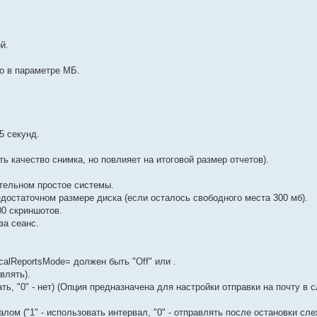
й.
о в параметре МБ.
5 секунд.
 качество снимка, но повлияет на итоговой размер отчетов).
тельном простое системы.
остаточном размере диска (если осталось свободного места 300 мб).
00 скриншотов.
за сеанс.
calReportsMode= должен быть "Off" или .
влять).
ь, "0" - нет) (Опция предназначена для настройки отправки на почту в 
ом ("1" - использовать интервал, "0" - отправлять после остановки сл