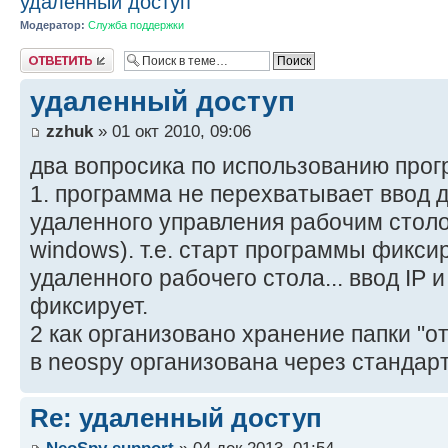
удаленный доступ
Модератор:
Служба поддержки
Ответить
удаленный доступ
zzhuk
» 01 окт 2010, 09:06
два вопросика по использованию про
1. программа не перехватывает ввод 
удаленного управления рабочим стол
windows). т.е. старт программы фикси
удаленного рабочего стола... ввод IP 
фиксирует.
2 как организовано хранение папки "о
в neospy организована через стандар
Re: удаленный доступ
NeoSpy support
» 04 дек 2013, 01:54