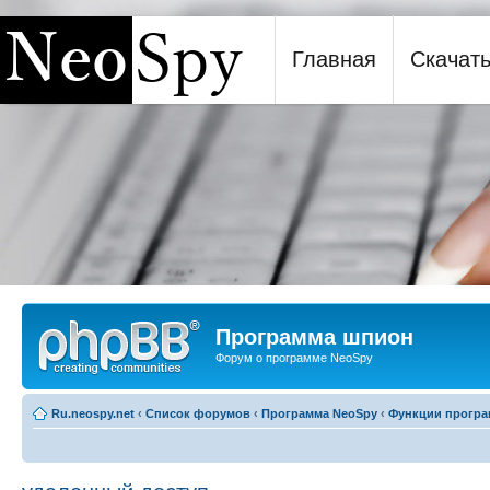
Главная
Скачат
Программа шпион NeoSpy
Программа шпион
Форум о программе NeoSpy
Ru.neospy.net
‹
Список форумов
‹
Программа NeoSpy
‹
Функции прогр