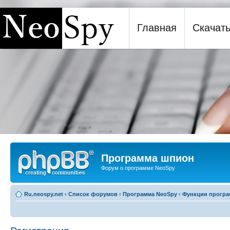
Главная
Скачат
Программа шпион NeoSpy
Программа шпион
Форум о программе NeoSpy
Ru.neospy.net
‹
Список форумов
‹
Программа NeoSpy
‹
Функции прогр