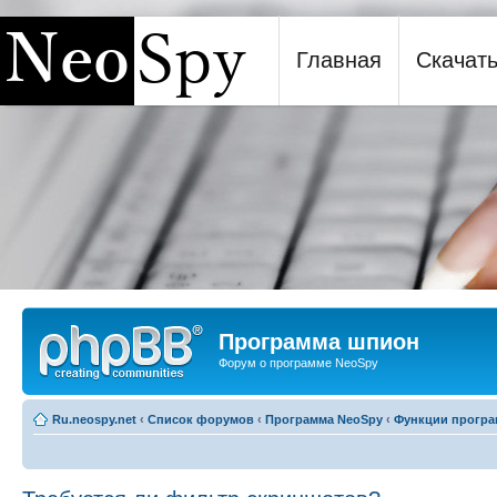
Главная
Скачат
Программа шпион NeoSpy
Программа шпион
Форум о программе NeoSpy
Ru.neospy.net
‹
Список форумов
‹
Программа NeoSpy
‹
Функции прогр