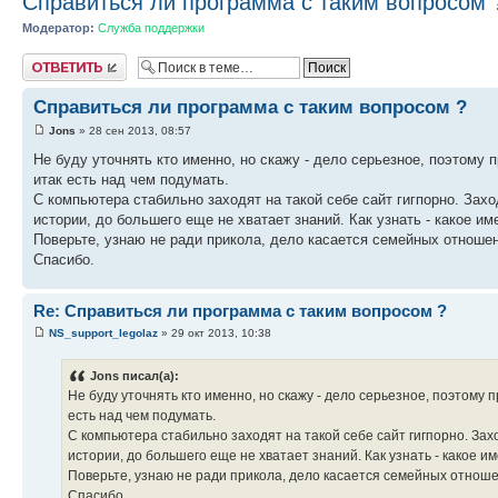
Справиться ли программа с таким вопросом 
Модератор:
Служба поддержки
Ответить
Справиться ли программа с таким вопросом ?
Jons
» 28 сен 2013, 08:57
Не буду уточнять кто именно, но скажу - дело серьезное, поэтому
итак есть над чем подумать.
С компьютера стабильно заходят на такой себе сайт гигпорно. Захо
истории, до большего еще не хватает знаний. Как узнать - какое и
Поверьте, узнаю не ради прикола, дело касается семейных отноше
Спасибо.
Re: Справиться ли программа с таким вопросом ?
NS_support_legolaz
» 29 окт 2013, 10:38
Jons писал(а):
Не буду уточнять кто именно, но скажу - дело серьезное, поэтому
есть над чем подумать.
С компьютера стабильно заходят на такой себе сайт гигпорно. Зах
истории, до большего еще не хватает знаний. Как узнать - какое 
Поверьте, узнаю не ради прикола, дело касается семейных отноше
Спасибо.