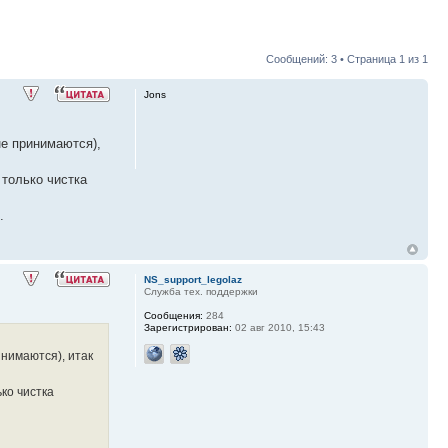
Сообщений: 3 • Страница
1
из
1
Jons
не принимаются),
 только чистка
.
NS_support_legolaz
Служба тех. поддержки
Сообщения:
284
Зарегистрирован:
02 авг 2010, 15:43
инимаются), итак
ко чистка