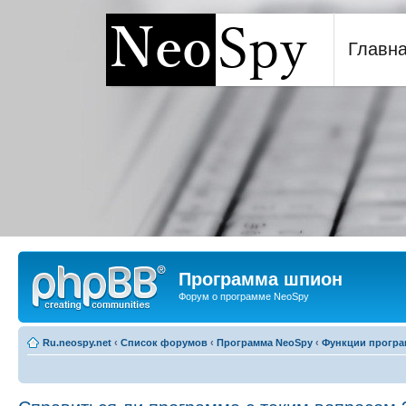
Главн
Программа шпион NeoSp
Программа шпион
Форум о программе NeoSpy
Ru.neospy.net
‹
Список форумов
‹
Программа NeoSpy
‹
Функции прогр