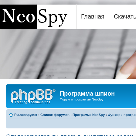
Главная
Скачат
Программа шпион NeoSpy
Программа шпион
Форум о программе NeoSpy
Ru.neospy.net
‹
Список форумов
‹
Программа NeoSpy
‹
Функции прогр