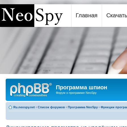
Главная
Скачат
Программа шпион NeoSpy
Программа шпион
Форум о программе NeoSpy
Ru.neospy.net
‹
Список форумов
‹
Программа NeoSpy
‹
Функции прогр