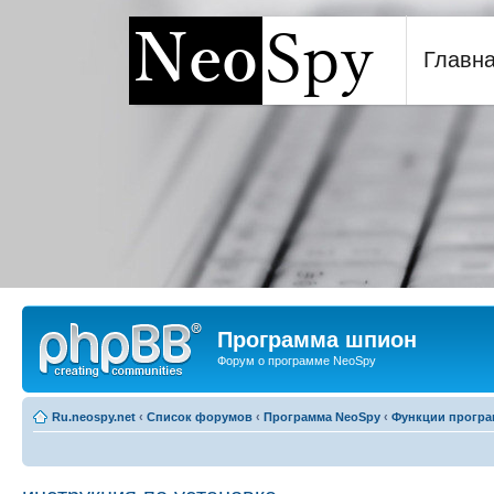
Главн
Программа шпион NeoSp
Программа шпион
Форум о программе NeoSpy
Ru.neospy.net
‹
Список форумов
‹
Программа NeoSpy
‹
Функции прогр