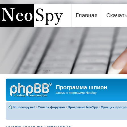
Главная
Скачат
Программа шпион NeoSpy
Программа шпион
Форум о программе NeoSpy
Ru.neospy.net
‹
Список форумов
‹
Программа NeoSpy
‹
Функции прогр