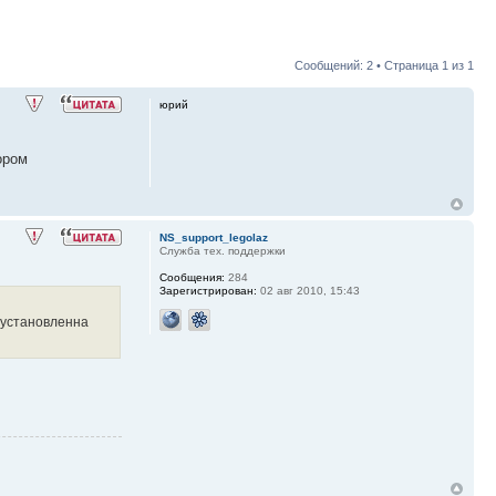
Сообщений: 2 • Страница
1
из
1
юрий
ором
NS_support_legolaz
Служба тех. поддержки
Сообщения:
284
Зарегистрирован:
02 авг 2010, 15:43
 установленна