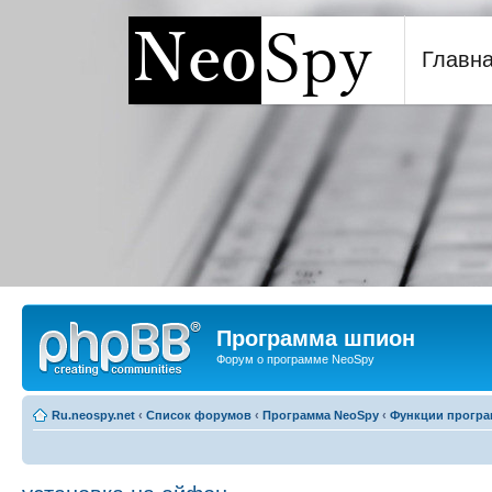
Главн
Программа шпион NeoSp
Программа шпион
Форум о программе NeoSpy
Ru.neospy.net
‹
Список форумов
‹
Программа NeoSpy
‹
Функции прогр