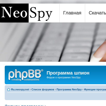
Главная
Скачат
Программа шпион NeoSpy
Программа шпион
Форум о программе NeoSpy
Ru.neospy.net
‹
Список форумов
‹
Программа NeoSpy
‹
Функции прогр