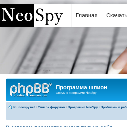
Главная
Скачат
Программа шпион NeoSpy
Программа шпион
Форум о программе NeoSpy
Ru.neospy.net
‹
Список форумов
‹
Программа NeoSpy
‹
Проблемы в раб