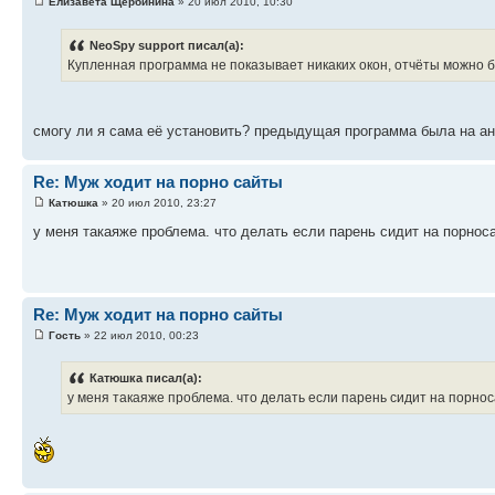
Елизавета Щербинина
» 20 июл 2010, 10:30
NeoSpy support писал(а):
Купленная программа не показывает никаких окон, отчёты можно б
смогу ли я сама её установить? предыдущая программа была на ан
Re: Муж ходит на порно сайты
Катюшка
» 20 июл 2010, 23:27
у меня такаяже проблема. что делать если парень сидит на порнос
Re: Муж ходит на порно сайты
Гость
» 22 июл 2010, 00:23
Катюшка писал(а):
у меня такаяже проблема. что делать если парень сидит на порно