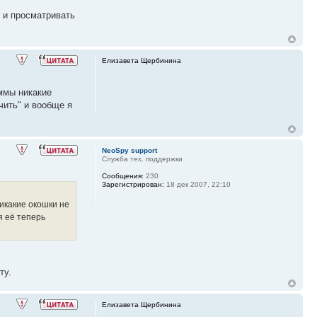
l и просматривать
Елизавета Щербинина
аммы никакие
чить" и вообще я
NeoSpy support
Служба тех. поддержки
Сообщения:
230
Зарегистрирован:
18 дек 2007, 22:10
икакие окошки не
я её теперь
ту.
Елизавета Щербинина