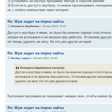
2) установить на ноутбук программу NeoSpy в скрытом режиме
3) Если есть доступ к ноутбуку, то можно просматривать посещённы
их с любого компьютера через интернет.
Re: Муж ходит на порно сайты
Елизавета Щербинина
» 19 июл 2010, 21:47
Доступ к ноутбуку я имею, но было бы конечно хорошо чтоб отчеты
окошки не всплывали и не мешали ему работать. Установив другую
её теперь удалить не могу. Но это уже другая история.
Re: Муж ходит на порно сайты
NeoSpy support
» 19 июл 2010, 22:40
Елизавета Щербинина писал(а):
Доступ к ноутбуку я имею, но было бы конечно хорошо чтоб отчеты
всплывали и не мешали ему работать. Установив другую программ
удалить не могу. Но это уже другая история.
Купленная программа не показывает никаких окон, отчёты можно бу
Re: Муж ходит на порно сайты