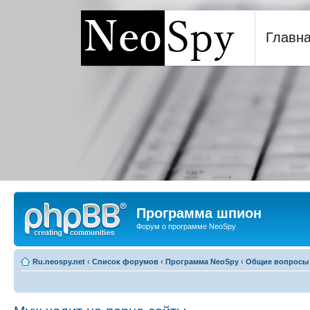
Главн
Программа шпион NeoSp
Программа шпион
Форум о программе NeoSpy
Ru.neospy.net
‹
Список форумов
‹
Программа NeoSpy
‹
Общие вопросы