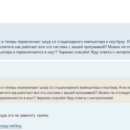
 и теперь переключает шнур со стационарного компьютера к ноутбуку. Я
святите как работает вся эта система с вашей программой? Можно ли о
ьютера и переключается в ноут? Заранее спасибо! Жду ответа с нетерпе
ы и теперь переключает шнур со стационарного компьютера к ноутбуку. Я не 
ятите как работает вся эта система с вашей программой? Можно ли отслед
ереключается в ноут? Заранее спасибо! Жду ответа с нетерпением!
ода это не зависит), нужно:
neospy.net/buy