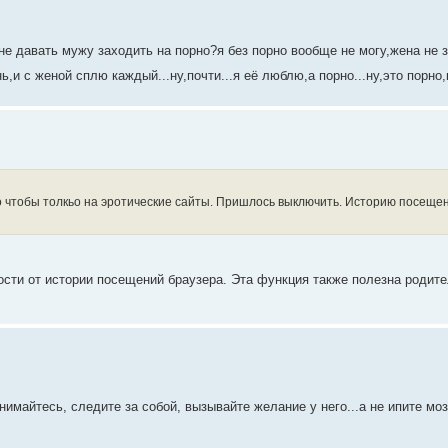
не давать мужу заходить на порно?я без порно вообще не могу,жена не з
,и с женой сплю каждый...ну,почти...я её люблю,а порно...ну,это порно,
но чтобы толкьо на эротические сайты. Пришлось выключить. Историю посеще
сти от истории посещений браузера. Эта функция также полезна родит
майтесь, следите за собой, вызывайте желание у него...а не ипите моз