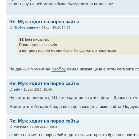
а вот цену на неё можно было бы сделать и поменьше
Re: Муж ходит на порно сайты
NeoSpy support
» 08 сен 2010, 14:54
kote писал(а):
Прога супер, спасибо
а вот цену на неё можно было бы сделать и поменьше
На данный момент на
NeoSpy
самая низкая цена в этом сегменте п
Re: Муж ходит на порно сайты
zoi4
» 11 сен 2010, 20:46
Ну вот отследила ты, ТП, что ходит он на эти сайты... Дальше-то ч
Может это тебе самой надо почаще посещать такие сайты, Подруж
Re: Муж ходит на порно сайты
maratka
» 07 окт 2010, 19:16
если он лазиет на порно сайте да ты значит просто бревно в постел