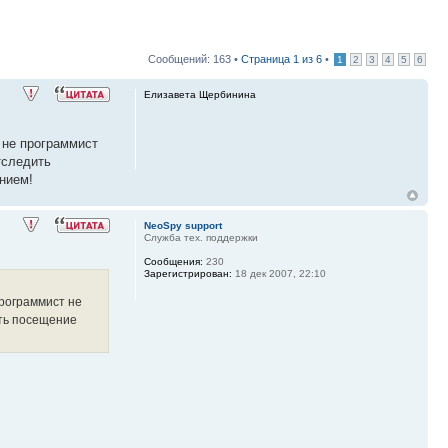
Сообщений: 163 •
Страница
1
из
6
•
1
2
3
4
5
6
Елизавета Щербинина
 не программист
тследить
нием!
NeoSpy support
Служба тех. поддержки
Сообщения:
230
Зарегистрирован:
18 дек 2007, 22:10
программист не
ить посещение