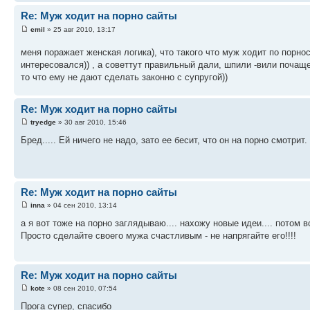
Re: Муж ходит на порно сайты
emil
» 25 авг 2010, 13:17
меня поражает женская логика), что такого что муж ходит по пор
интересовался)) , а советтут правильный дали, шпили -вили почащ
то что ему не дают сделать законно с супругой))
Re: Муж ходит на порно сайты
tryedge
» 30 авг 2010, 15:46
Бред..... Ей ничего не надо, зато ее бесит, что он на порно смотрит
Re: Муж ходит на порно сайты
inna
» 04 сен 2010, 13:14
а я вот тоже на порно заглядываю.... нахожу новые идеи.... потом в
Просто сделайте своего мужа счастливым - не напрягайте его!!!!
Re: Муж ходит на порно сайты
kote
» 08 сен 2010, 07:54
Прога супер, спасибо