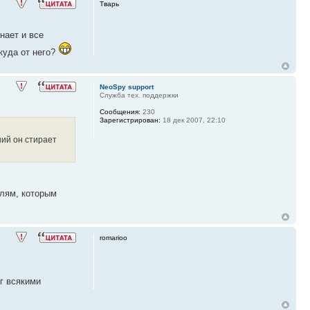
Тварь
нает и все
куда от него?
NeoSpy support
Служба тех. поддержки
Сообщения:
230
Зарегистрирован:
18 дек 2007, 22:10
ний он стирает
елям, которым
romarioo
г всякими