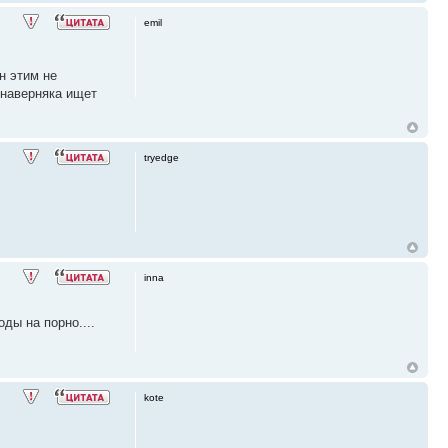
emil
н этим не
 наверняка ищет
tryedge
inna
оды на порно....
kote