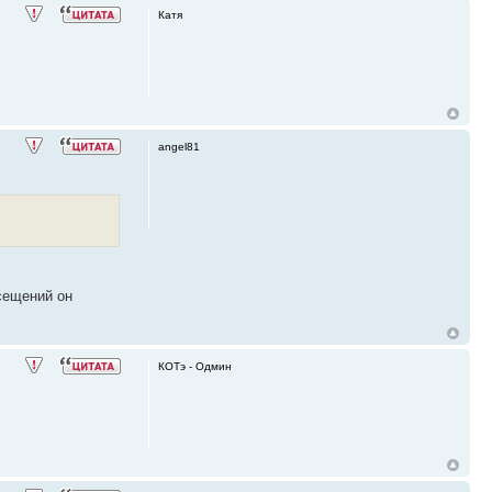
Катя
angel81
сещений он
КОТэ - Одмин