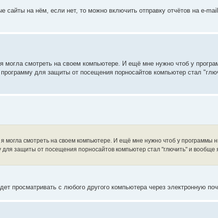
е сайты на нём, если нет, то можно включить отправку отчётов на e-mai
 я могла смотреть на своем компьютере. И ещё мне нужно чтоб у прогр
 программу для защиты от посещения порносайтов компьютер стал "глю
 я могла смотреть на своем компьютере. И ещё мне нужно чтоб у программы н
у для защиты от посещения порносайтов компьютер стал "глючить" и вообще 
дет просматривать с любого другого компьютера через электронную поч