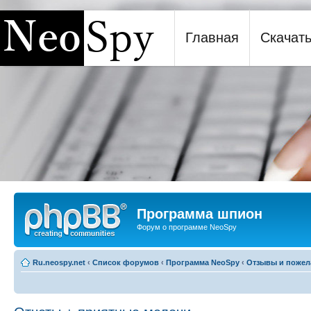
Главная
Скачат
Программа шпион NeoSpy
Программа шпион
Форум о программе NeoSpy
Ru.neospy.net
‹
Список форумов
‹
Программа NeoSpy
‹
Отзывы и пожел