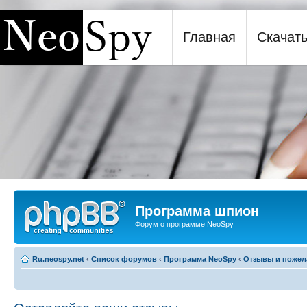
Главная
Скачат
Программа шпион NeoSpy
Программа шпион
Форум о программе NeoSpy
Ru.neospy.net
‹
Список форумов
‹
Программа NeoSpy
‹
Отзывы и пожел