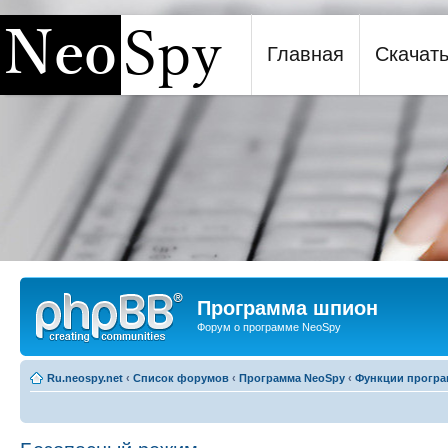
Главная
Скачат
Программа шпион NeoSpy
Программа шпион
Форум о программе NeoSpy
Ru.neospy.net
‹
Список форумов
‹
Программа NeoSpy
‹
Функции прогр