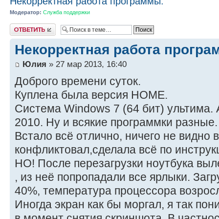
Некорректная работа программы.
Модератор:
Служба поддержки
Ответить
Некорректная работа програ
Юлия
» 27 мар 2013, 16:40
Доброго времени суток.
Куплена была версия HOME.
Система Windows 7 (64 бит) ультима.
2010. Ну и всякие программки разные.
Встало всё отлично, ничего не видно 
конфликтовал,сделала всё по инструк
НО! После перезагрузки ноутбука выл
, из неё попропадали все ярлыки. Загру
40%, температура процессора возросл
Иногда экран как бы моргал, я так по
в момент снятия скриншота. В частно