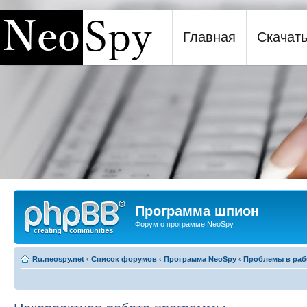
Главная
Скачат
Программа шпион NeoSpy
Программа шпион
Форум о программе NeoSpy
Ru.neospy.net
‹
Список форумов
‹
Программа NeoSpy
‹
Проблемы в раб