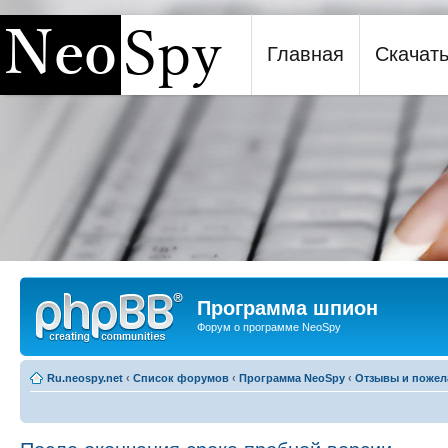
Главная
Скачат
Программа шпион NeoSpy
Программа шпион
Форум о программе NeoSpy
Ru.neospy.net
‹
Список форумов
‹
Программа NeoSpy
‹
Отзывы и пожел