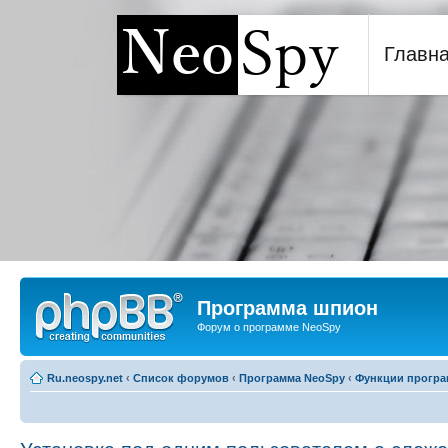
Главн
Программа шпион NeoSp
Программа шпион
Форум о программе NeoSpy
Ru.neospy.net
‹
Список форумов
‹
Программа NeoSpy
‹
Функции прогр