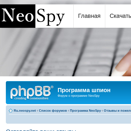
Главная
Скачат
Программа шпион NeoSpy
Программа шпион
Форум о программе NeoSpy
Ru.neospy.net
‹
Список форумов
‹
Программа NeoSpy
‹
Отзывы и пожел