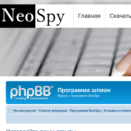
Главная
Скачат
Программа шпион NeoSpy
Программа шпион
Форум о программе NeoSpy
Ru.neospy.net
‹
Список форумов
‹
Программа NeoSpy
‹
Отзывы и пожел