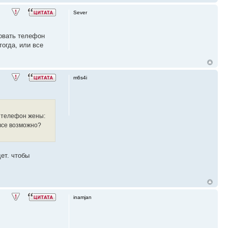
Sever
ровать телефон
огда, или все
m6s4i
ь телефон жены:
 все возможно?
ет. чтобы
inamjan