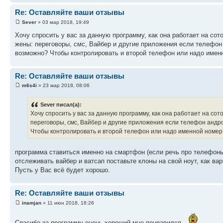
Re: Оставляйте ваши отзывы
Sever
» 03 мар 2018, 19:49
Хочу спросить у вас за данную программу, как она работает на со
жены: переговоры, смс, Вайбер и другие приложения если телефон 
возможно? Чтобы контролировать и второй телефон или надо имен
Re: Оставляйте ваши отзывы
m6s4i
» 23 мар 2018, 08:06
Sever писал(а):
Хочу спросить у вас за данную программу, как она работает на со
переговоры, смс, Вайбер и другие приложения если телефон андро
Чтобы контролировать и второй телефон или надо именной номер
программа ставиться именно на смартфон (если речь про телефоны
отслеживать вайбер и ватсап поставьте клоны на свой ноут, как ва
Пусть у Вас всё будет хорошо.
Re: Оставляйте ваши отзывы
inamjan
» 11 июн 2018, 18:26
Спасибо за программу очень хороший мне понравился