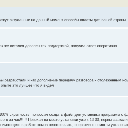
кажут актуальные на данный момент способы оплаты для вашей страны.
ак же остался доволен тех поддержкой, получил ответ оперативно.
бы разработали и как дополнение передачу разговора к отслеженным но
 опыте это лучшее что я видел
 100% скрытность, попросил создать файл для установки программы с 
его за час!!!!!! Приехал на место установки уже к 13-00, нервы зашкали
онимающего в работе компа ненакосячить, оперативно помогли установи