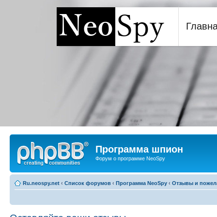
Главн
Программа шпион NeoSp
Программа шпион
Форум о программе NeoSpy
Ru.neospy.net
‹
Список форумов
‹
Программа NeoSpy
‹
Отзывы и пожел