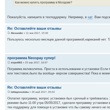
Как можно купить программу в Молдове?
Пожалуйста, напишите в техподдержку. Например, в
чат
. Вам подс
Re: Оставляйте ваши отзывы
Alexander
» 11 янв 2017, 15:30
Пользуюсь несколько месяцев данной программой,нареканий нет. Т
программа Neospay супер!
sirjan062
» 25 апр 2017, 16:07
Пограмма великолепна. Проста в использовании и установке Если 
или текстовое,было бы вообще- верхом совершенства! Пока в моем
Re: Оставляйте ваши отзывы
lolitaprovoloka
» 26 май 2017, 05:03
Оплатил программу, вопрос установки был срочный и требовалась
режиме было 11-00 утра 05/05/2017, сделали программу установки вс
тех-поддержку для помощи в установке что бы самому ничего не п