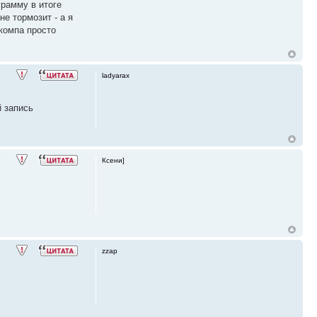
грамму в итоге
не тормозит - а я
компа просто
ladyarax
й запись
Ксени]
zzap