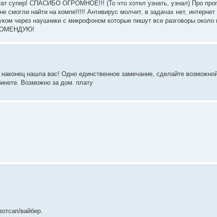
тат супер! СПАСИБО ОГРОМНОЕ!!! (То что хотел узнать, узнал) Про про
не смогли найти на компе!!!!! Антивирус молчит, в задачах нет, интернет 
уком через наушники с микрофоном которые пишут все разговоры около 
ЕКОМЕНДУЮ!
 наконец нашла вас! Одно единственное замечание, сделайте возможно
инете. Возможно за дом. плату
вотсап/вайбер.