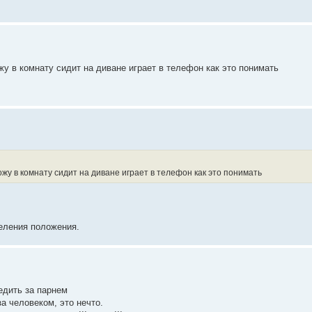
жу в комнату сидит на диване играет в телефон как это понимать
жу в комнату сидит на диване играет в телефон как это понимать
еления положения.
едить за парнем
за человеком, это нечто.