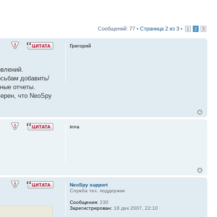
Сообщений: 77 •
Страница
2
из
3
•
1
2
3
Григорий
овлений.
осьбам добавить/
ные отчеты.
верен, что NeoSpy
inna
NeoSpy support
Служба тех. поддержки
Сообщения:
230
Зарегистрирован:
18 дек 2007, 22:10