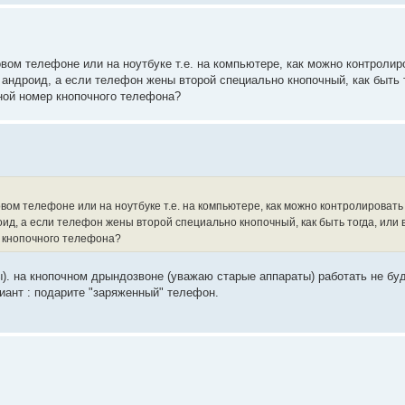
товом телефоне или на ноутбуке т.е. на компьютере, как можно контроли
андроид, а если телефон жены второй специально кнопочный, как быть т
ной номер кнопочного телефона?
товом телефоне или на ноутбуке т.е. на компьютере, как можно контролироват
ид, а если телефон жены второй специально кнопочный, как быть тогда, или
 кнопочного телефона?
). на кнопочном дрындозвоне (уважаю старые аппараты) работать не буд
риант : подарите "заряженный" телефон.