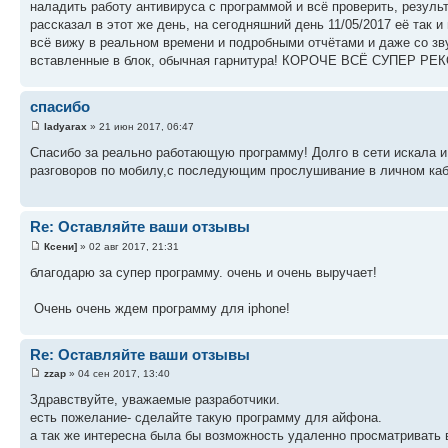
наладить работу антивируса с программой и всё проверить, резуль
рассказал в этот же день, на сегодняшний день 11/05/2017 её так и 
всё вижу в реальном времени и подробными отчётами и даже со зв
вставленные в блок, обычная гарнитура! КОРОЧЕ ВСЁ СУПЕР Р
спасибо
ladyarax
» 21 июн 2017, 06:47
Спасибо за реально работающую программу! Долго в сети искала и
разговоров по мобилу,с последующим прослушивание в личном каб
Re: Оставляйте ваши отзывы
Ксени]
» 02 авг 2017, 21:31
благодарю за супер программу. очень и очень выручает!
Очень очень ждем программу для iphone!
Re: Оставляйте ваши отзывы
zzap
» 04 сен 2017, 13:40
Здравствуйте, уважаемые разработчики.
есть пожелание- сделайте такую программу для айфона.
а так же интересна была бы возможность удаленно просматривать 