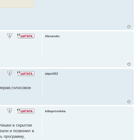
Alexander
sirjan062
мерам,голосовое
lolitaprovoloka
флешки в скрытом
вали и позвонил в
ть программу,