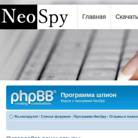
Главная
Скачат
Программа шпион NeoSpy
Программа шпион
Форум о программе NeoSpy
Ru.neospy.net
‹
Список форумов
‹
Программа NeoSpy
‹
Отзывы и пожел