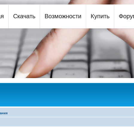
ая
Скачать
Возможности
Купить
Фору
y
ания