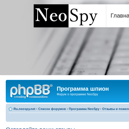
Главн
Программа шпион NeoSp
Программа шпион
Форум о программе NeoSpy
Ru.neospy.net
‹
Список форумов
‹
Программа NeoSpy
‹
Отзывы и пожел