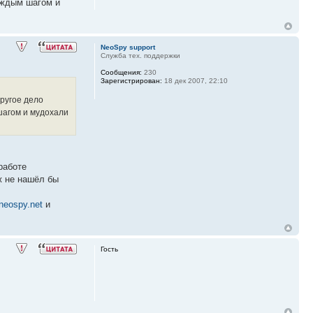
аждым шагом и
NeoSpy support
Служба тех. поддержки
Сообщения:
230
Зарегистрирован:
18 дек 2007, 22:10
другое дело
шагом и мудохали
работе
ж не нашёл бы
neospy.net
и
Гость