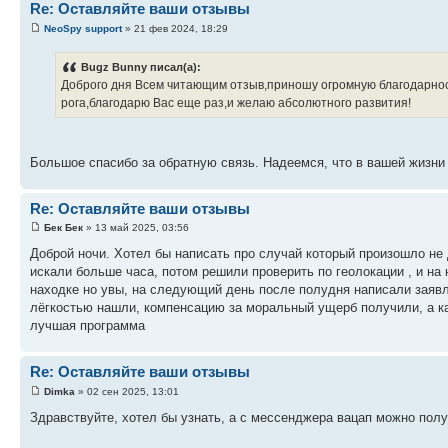
Re: Оставляйте ваши отзывы
NeoSpy support
» 21 фев 2024, 18:29
Bugz Bunny писал(а):
Доброго дня Всем читающим отзыв,приношу огромную благодарност
рога,благодарю Вас еще раз,и желаю абсолютного развития!
Большое спасибо за обратную связь. Надеемся, что в вашей жизни 
Re: Оставляйте ваши отзывы
Бек Бек
» 13 май 2025, 03:56
Доброй ночи. Хотел бы написать про случай который произошло не 
искали больше часа, потом решили проверить по геолокации , и на
находке но увы, на следующий день после полудня написали заяв
лёгкостью нашли, компенсацию за моральный ущерб получили, а ка
лучшая программа
Re: Оставляйте ваши отзывы
Dimka
» 02 сен 2025, 13:01
Здравствуйте, хотел бы узнать, а с мессенджера вацап можно пол