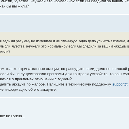
, мысли, чувства. неужели это нормально? если бы следили за вашим к
 как бы вы жили?
 ведь ни разу ему не изменила и не планирую. одно дело уличить в измене, 
 мысли, чувства. неужели это нормально? если бы следили за вашим каждым 
 жили?
ам только отрицательные эмоции, но рассудите сами, дело не в плохой 
 если бы не существовало программ для контроля устройств, то ваш му
уматься о проблемах отношений с мужем?
далить аккаунт по жалобе. Напишите в техническую поддержку
support@
же информацию об его аккаунте.
ше не нужна ...