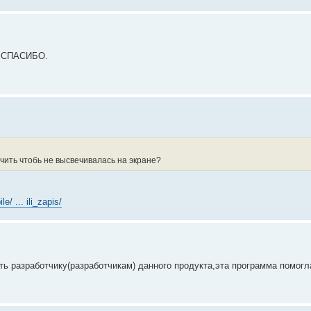
Ю! СПАСИБО.
ючить чтобь не высвечивалась на экране?
e/ ... ili_zapis/
ь разработчику(разработчикам) данного продукта,эта программа помогл