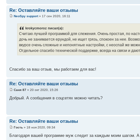
Re: Оставляйте ваши отзывы
NeoSpy support
» 17 сен 2020, 16:11
krokycmoroz писал(а):
Считаю лучшей программой для слежения. Очень простая, по насто
дочь не занимается ерундой, не ищет грязь, спокоен за нее. Воз
вкурсе очень сложные и непонятные настройки, с неоспай же можн
Отдельное спасибо технической поддержке, всегда на связи и даю
Спасибо за ваш отзыв, мы работаем для вас!
Re: Оставляйте ваши отзывы
Саня 87
» 20 окт 2020, 15:26
Добрый. А сообщения в соцсетях можно читать?
Re: Оставляйте ваши отзывы
Гость
» 18 ноя 2020, 09:34
Благодаря вашей программе муж следит за каждым моим шагом. А я