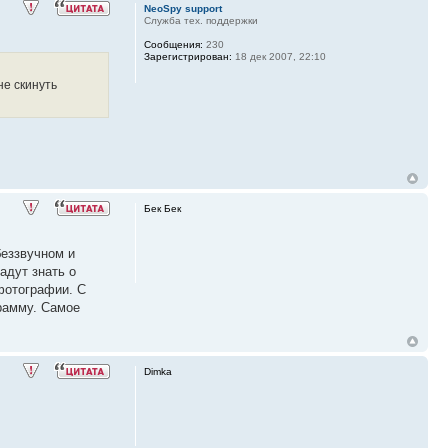
NeoSpy support
Служба тех. поддержки
Сообщения:
230
Зарегистрирован:
18 дек 2007, 22:10
не скинуть
Бек Бек
беззвучном и
адут знать о
фотографии. С
грамму. Самое
Dimka