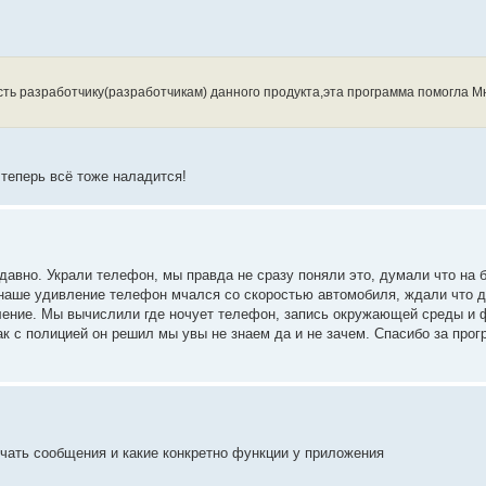
ь разработчику(разработчикам) данного продукта,эта программа помогла М
теперь всё тоже наладится!
давно. Украли телефон, мы правда не сразу поняли это, думали что на 
 наше удивление телефон мчался со скоростью автомобиля, ждали что д
ление. Мы вычислили где ночует телефон, запись окружающей среды и 
к с полицией он решил мы увы не знаем да и не зачем. Спасибо за про
учать сообщения и какие конкретно функции у приложения