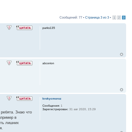
Сообщений: 77 •
Страница
3
из
3
•
1
2
3
parks135
abcerion
krokycmoroz
Сообщения:
1
Зарегистрирован:
31 авг 2020, 15:29
 ребята. Знаю что
апример в
ить лишних
я.