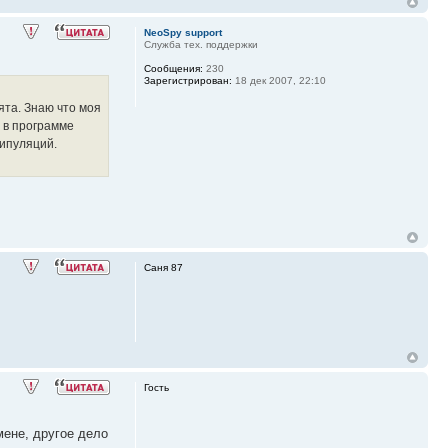
NeoSpy support
Служба тех. поддержки
Сообщения:
230
Зарегистрирован:
18 дек 2007, 22:10
ята. Знаю что моя
 в программе
нипуляций.
Саня 87
Гость
мене, другое дело