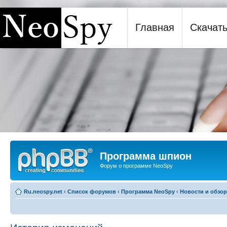
Главная
Скачат
Программа шпион NeoSpy
Программа шпион
Форум о программе NeoSpy
Ru.neospy.net
‹
Список форумов
‹
Программа NeoSpy
‹
Новости и обзо