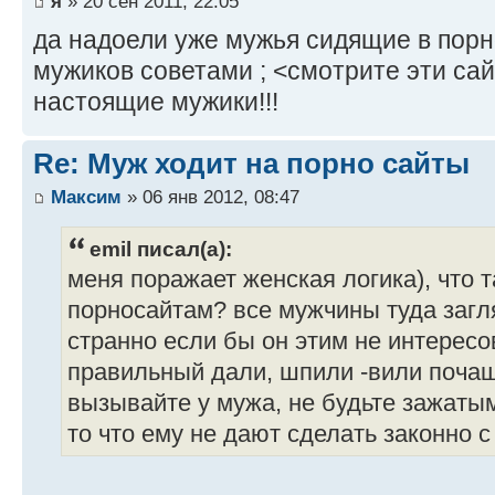
я
» 20 сен 2011, 22:05
да надоели уже мужья сидящие в порн
мужиков советами ; <смотрите эти сай
настоящие мужики!!!
Re: Муж ходит на порно сайты
Максим
» 06 янв 2012, 08:47
emil писал(а):
меня поражает женская логика), что т
порносайтам? все мужчины туда за
странно если бы он этим не интересов
правильный дали, шпили -вили почащ
вызывайте у мужа, не будьте зажаты
то что ему не дают сделать законно с