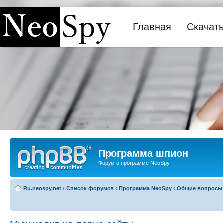
Главная
Скачат
Программа шпион NeoSpy
Программа шпион
Форум о программе NeoSpy
Ru.neospy.net
‹
Список форумов
‹
Программа NeoSpy
‹
Общие вопросы